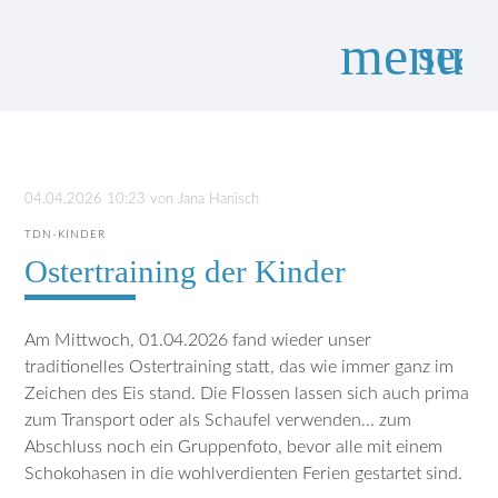
menu
sear
Suchbegriffe
SUCHEN
04.04.2026 10:23
von
Jana Hanisch
TDN-KINDER
Ostertraining der Kinder
Am Mittwoch, 01.04.2026 fand wieder unser
traditionelles Ostertraining statt, das wie immer ganz im
Zeichen des Eis stand. Die Flossen lassen sich auch prima
zum Transport oder als Schaufel verwenden... zum
Abschluss noch ein Gruppenfoto, bevor alle mit einem
Schokohasen in die wohlverdienten Ferien gestartet sind.