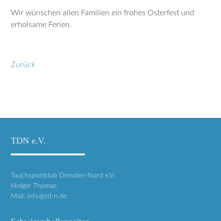
Wir wünschen allen Familien ein frohes Osterfest und
erholsame Ferien.
Zurück
TDN e.V.
Tauchsportklub Dresden-Nord e.V.
Holger Thomas
Mail:
info@td-n.de