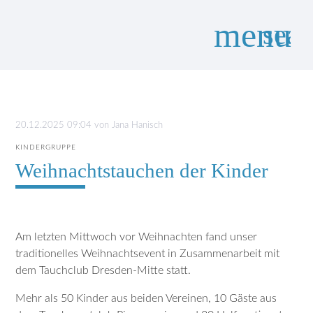
menu
sear
Suchbegriffe
SUCHEN
20.12.2025 09:04
von
Jana Hanisch
KINDERGRUPPE
Weihnachtstauchen der Kinder
Am letzten Mittwoch vor Weihnachten fand unser
traditionelles Weihnachtsevent in Zusammenarbeit mit
dem Tauchclub Dresden-Mitte statt.
Mehr als 50 Kinder aus beiden Vereinen, 10 Gäste aus