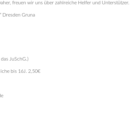
her, freuen wir uns über zahlreiche Helfer und Unterstützer.
g“ Dresden Gruna
t das JuSchG.)
iche bis 16J. 2,50€
de