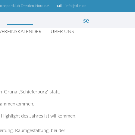
email
uchsportklub Dresden-Nord e.V.
info@td-n.de
search
VEREINSKALENDER
ÜBER UNS
SUCHEN
-Gruna „Schieferburg“ statt.
 zusammenkommen.
 Highlight des Jahres ist willkommen.
reitung, Raumgestaltung, bei der