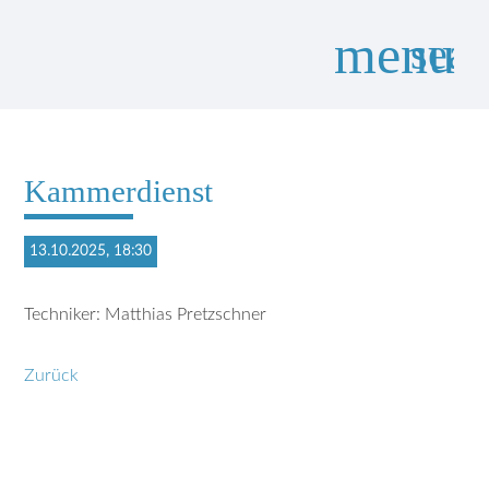
menu
sear
Suchbegriffe
SUCHEN
Kammerdienst
13.10.2025, 18:30
Techniker: Matthias Pretzschner
Zurück