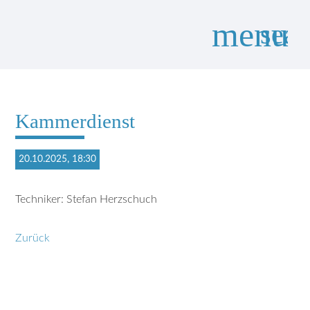
menu
sear
Suchbegriffe
SUCHEN
Kammerdienst
20.10.2025, 18:30
Techniker: Stefan Herzschuch
Zurück