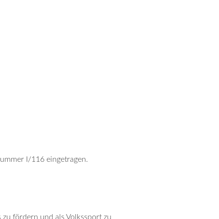
Nummer I/116 eingetragen.
s zu fördern und als Volkssport zu