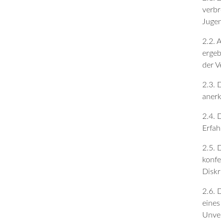
verbr
Jugen
2.2. 
ergeb
der V
2.3. 
anerk
2.4. 
Erfah
2.5. 
konfe
Diskr
2.6. 
eines
Unver