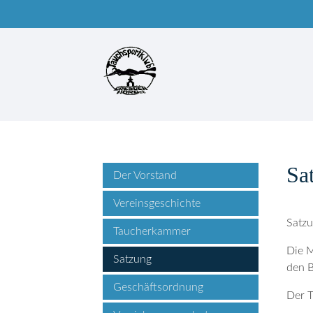
Sa
Suchbegriffe
Der Vorstand
Vereinsgeschichte
Satzu
Taucherkammer
Die M
Satzung
den B
Geschäftsordnung
Der T