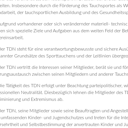
eiten. Insbesondere durch die Förderung des Tauchsportes als W
darbeit, der tauchsportlichen Ausbildung und des Gesundheitssp
Aufgrund vorhandener oder sich verändernder materiell- technis
en sich spezielle Ziele und Aufgaben aus dem weiten Feld der Be
ereinsarbeit.
Der TDN steht für eine verantwortungsbewusste und sichere Aus
annter Grundsätze des Sporttauchens und der Leitlinien überge
Der TDN vertritt die Interessen seiner Mitglieder, berät sie und f
rungsaustausch zwischen seinen Mitgliedern und anderer Tauchs
Die Tätigkeit des TDN erfolgt unter Beachtung parteipolitischer, w
ssionellen Neutralität. Diesbezüglich lehnen die Mitglieder des
iminierung und Extremismus ab.
Der TDN, seine Mitglieder sowie seine Beauftragten und Angeste
 umfassenden Kinder- und Jugendschutzes und treten für die Integ
sehrtheit und Selbstbestimmung der anvertrauten Kinder und Ju