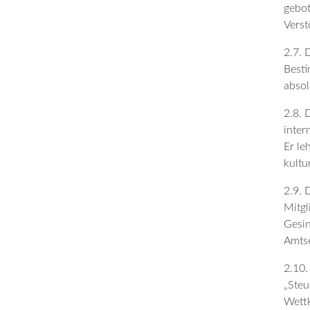
gebot
Verst
2.7. 
Besti
absol
2.8. 
inter
Er le
kultu
2.9. 
Mitgl
Gesin
Amts
2.10.
„Steu
Wettk