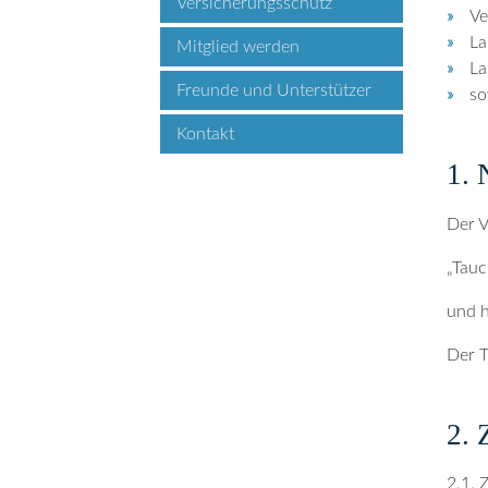
Versicherungsschutz
Ve
La
Mitglied werden
La
Freunde und Unterstützer
so
Kontakt
1. 
Der V
„Tauc
und h
Der T
2. 
2.1. 