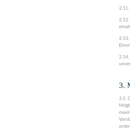
2.11.
2.12.
erhal
2.13.
Ehren
2.14.
unver
3. 
3.1. 
Mitgl
maxim
Vorst
orden