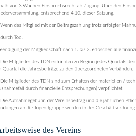
halb von 3 Wochen Einspruchsrecht ab Zugang. Über den Einspr
iederversammlung, entsprechend 4.10. dieser Satzung.
 Wenn das Mitglied mit der Beitragszahlung trotz erfolgter Mahnu
 durch Tod.
eendigung der Mitgliedschaft nach 1. bis 3. erlöschen alle finan
 Die Mitglieder des TDN entrichten zu Beginn jedes Quartals den
n Quartal die Jahresbeiträge zu den übergeordneten Verbänden.
 Die Mitglieder des TDN sind zum Erhalten der materiellen / tech
usnahmefall durch finanzielle Entsprechungen) verpflichtet.
 Die Aufnahmegebühr, der Vereinsbeitrag und die jährlichen Pfli
dungen an die Jugendgruppe werden in der Geschäftsordnung f
Arbeitsweise des Vereins