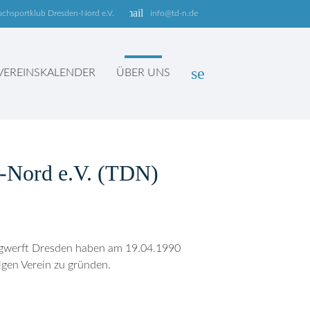
email
uchsportklub Dresden-Nord e.V.
info@td-n.de
search
VEREINSKALENDER
ÜBER UNS
n-Nord e.V. (TDN)
SUCHEN
eugwerft Dresden haben am 19.04.1990
igen Verein zu gründen.