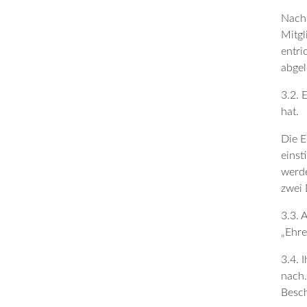
Nach 
Mitgl
entri
abgel
3.2. 
hat.
Die E
einst
werde
zwei 
3.3. 
„Ehre
3.4. 
nach.
Besch