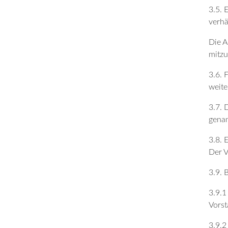
3.5. 
verhä
Die A
mitzu
3.6. 
weite
3.7. 
genan
3.8. 
Der V
3.9. 
3.9.1
Vorst
3.9.2