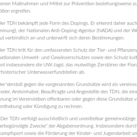
enen Maßnahmen und Mittel zur Prävention beziehungsweise zu
ößen ergreifen.
Der TDN bekämpft jede Form des Dopings. Er erkennt daher auch
mmung), der Nationalen Anti-Doping-Agentur (NADA) und der W
ut verbindlich an und unterwirft sich deren Bestimmungen.
Der TDN tritt für den umfassenden Schutz der Tier- und Pflanzenw
nationalen Umwelt- und Gewässerschutzes sowie den Schutz kult
hnt insbesondere die UW-Jagd, das mutwillige Zerstören der Flo
rhistorischer Unterwasserfundstellen ab.
Der Verstoß gegen die vorgenannten Grundsätze wird als vereinss
ieder, Amtsinhaber, Beauftragte und Angestellte des TDN, die ei
nung im Vereinsleben offenbaren oder gegen diese Grundsätze v
enthebung oder Kündigung zu rechnen.
 Der TDN verfolgt ausschließlich und unmittelbar gemeinnützige
erbegünstigte Zwecke“ der Abgabenordnung. Insbesondere durch 
ampfsport sowie die Förderung der Kinder- und Jugendarbeit un